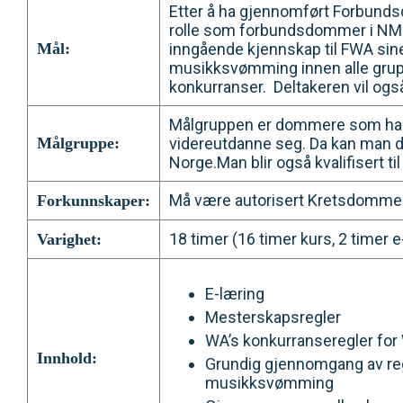
Etter å ha gjennomført Forbunds
rolle som forbundsdommer i NM 
Mål:
inngående kjennskap til FWA sine
musikksvømming innen alle grupp
konkurranser. Deltakeren vil ogs
Målgruppen er dommere som har 
Målgruppe:
videreutdanne seg. Da kan man 
Norge.Man blir også kvalifisert 
Må være autorisert Kretsdommer niv
Forkunnskaper:
18 timer (16 timer kurs, 2 timer e
Varighet:
E-læring
Mesterskapsregler
WA’s konkurranseregler for 
Innhold:
Grundig gjennomgang av reg
musikksvømming