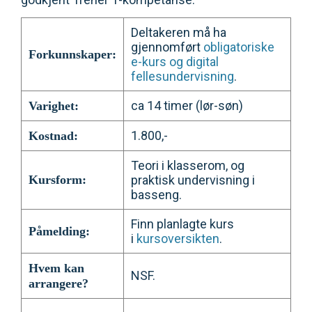
Deltakeren må ha
gjennomført
obligatoriske
Forkunnskaper:
e-kurs og digital
fellesundervisning
.
ca 14 timer (lør-søn)
Varighet:
1.800,-
Kostnad:
Teori i klasserom, og
Kursform:
praktisk undervisning i
basseng.
Finn planlagte kurs
Påmelding:
i
kursoversikten
.
Hvem kan
NSF.
arrangere?